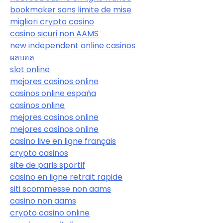
bookmaker sans limite de mise
migliori crypto casino
casino sicuri non AAMS
new independent online casinos
ผลบอล
slot online
mejores casinos online
casinos online españa
casinos online
mejores casinos online
mejores casinos online
casino live en ligne français
crypto casinos
site de paris sportif
casino en ligne retrait rapide
siti scommesse non aams
casino non aams
crypto casino online