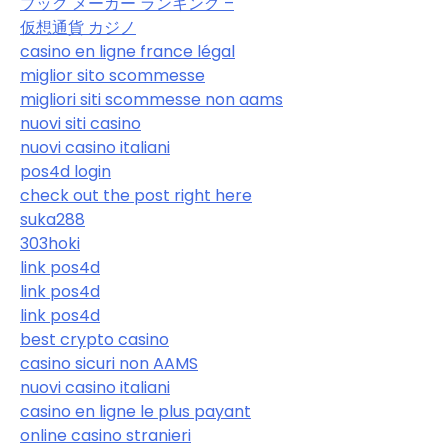
ブック メーカー ランキング –
仮想通貨 カジノ
casino en ligne france légal
miglior sito scommesse
migliori siti scommesse non aams
nuovi siti casino
nuovi casino italiani
pos4d login
check out the post right here
suka288
303hoki
link pos4d
link pos4d
link pos4d
best crypto casino
casino sicuri non AAMS
nuovi casino italiani
casino en ligne le plus payant
online casino stranieri