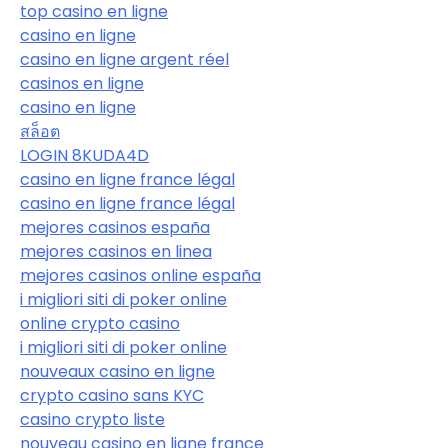
top casino en ligne
casino en ligne
casino en ligne argent réel
casinos en ligne
casino en ligne
สล็อต
LOGIN 8KUDA4D
casino en ligne france légal
casino en ligne france légal
mejores casinos españa
mejores casinos en linea
mejores casinos online españa
i migliori siti di poker online
online crypto casino
i migliori siti di poker online
nouveaux casino en ligne
crypto casino sans KYC
casino crypto liste
nouveau casino en ligne france