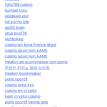
fafa789 casino
Sumsel toto
apidewa slot
hd porno izle
api33 login
situs bro178
HotBokep
casino en ligne france légal
casino sicuri non AAMS
casino sicuri non AAMS
migliori siti scommesse non aams
온라인 카지노 해외 사이트
migliori bookmaker
paris sportif
casino sans kyc
casino en crypto
best crypto casino
paris sportif tennis avis