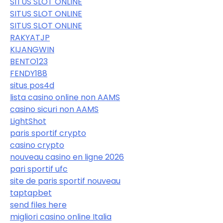
SITUS SLOT ONLINE
SITUS SLOT ONLINE
SITUS SLOT ONLINE
RAKYATJP
KIJANGWIN
BENTO123
FENDY188
situs pos4d
lista casino online non AAMS
casino sicuri non AAMS
LightShot
paris sportif crypto
casino crypto
nouveau casino en ligne 2026
pari sportif ufc
site de paris sportif nouveau
taptapbet
send files here
migliori casino online Italia