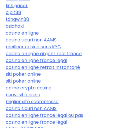
link gacor
cipit88
fangwin88
asiahoki
casino en ligne
casino sicuri non AAMS
meilleur casino sans KYC
casino en ligne argent reel france
casino en ligne france légal
casino en ligne retrait instantané
siti poker online
siti poker online
online crypto casino
nuovi siti casino
miglior sito scommesse
casino sicuri non AAMS
casino en ligne france légal ou pas
casino en ligne france légal