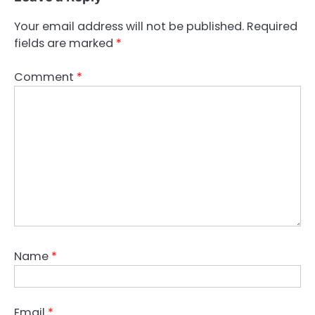
Your email address will not be published.
Required
fields are marked
*
Comment
*
Name
*
Email
*