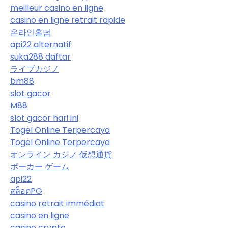
meilleur casino en ligne
casino en ligne retrait rapide
온라인홀덤
api22 alternatif
suka288 daftar
ライブカジノ
bm88
slot gacor
M88
slot gacor hari ini
Togel Online Terpercaya
Togel Online Terpercaya
オンライン カジノ 仮想通貨
ポーカー ゲーム
api22
สล็อตPG
casino retrait immédiat
casino en ligne
casino crypto