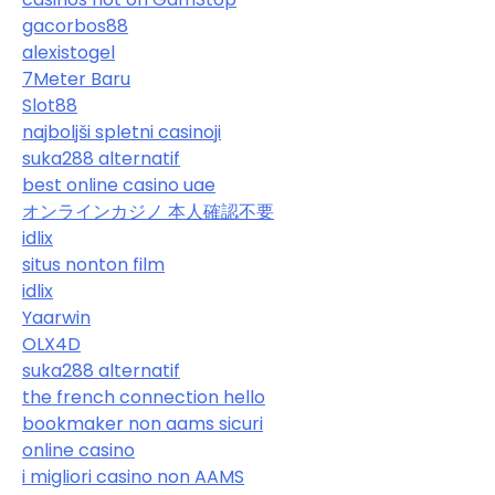
gacorbos88
alexistogel
7Meter Baru
Slot88
najboljši spletni casinoji
suka288 alternatif
best online casino uae
オンラインカジノ 本人確認不要
idlix
situs nonton film
idlix
Yaarwin
OLX4D
suka288 alternatif
the french connection hello
bookmaker non aams sicuri
online casino
i migliori casino non AAMS