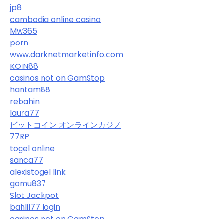
jp8
cambodia online casino
Mw365
porn
www.darknetmarketinfo.com
KOIN88
casinos not on GamStop
hantam88
rebahin
laura77
ビットコイン オンラインカジノ
77RP
togel online
sanca77
alexistogel link
gomu837
Slot Jackpot
bahlil77 login
casinos not on GamStop