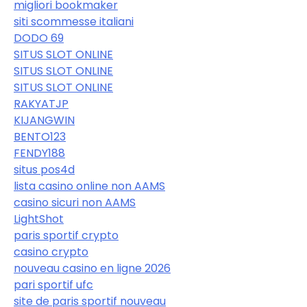
migliori bookmaker
siti scommesse italiani
DODO 69
SITUS SLOT ONLINE
SITUS SLOT ONLINE
SITUS SLOT ONLINE
RAKYATJP
KIJANGWIN
BENTO123
FENDY188
situs pos4d
lista casino online non AAMS
casino sicuri non AAMS
LightShot
paris sportif crypto
casino crypto
nouveau casino en ligne 2026
pari sportif ufc
site de paris sportif nouveau