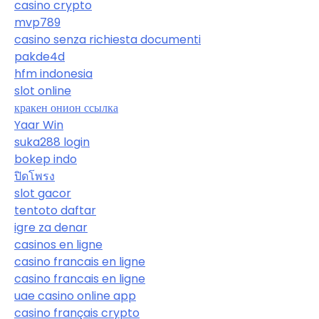
casino crypto
mvp789
casino senza richiesta documenti
pakde4d
hfm indonesia
slot online
кракен онион ссылка
Yaar Win
suka288 login
bokep indo
ปิดโพรง
slot gacor
tentoto daftar
igre za denar
casinos en ligne
casino francais en ligne
casino francais en ligne
uae casino online app
casino français crypto