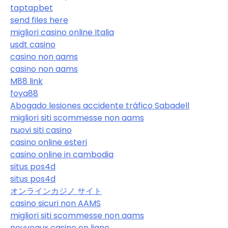
taptapbet
send files here
migliori casino online Italia
usdt casino
casino non aams
casino non aams
M88 link
foya88
Abogado lesiones accidente tráfico Sabadell
migliori siti scommesse non aams
nuovi siti casino
casino online esteri
casino online in cambodia
situs pos4d
situs pos4d
オンラインカジノ サイト
casino sicuri non AAMS
migliori siti scommesse non aams
nouveaux casino en ligne