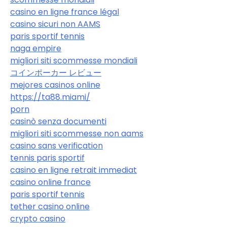
casino en ligne france légal
casino sicuri non AAMS
paris sportif tennis
naga empire
migliori siti scommesse mondiali
コインポーカー レビュー
mejores casinos online
https://ta88.miami/
porn
casinò senza documenti
migliori siti scommesse non aams
casino sans verification
tennis paris sportif
casino en ligne retrait immediat
casino online france
paris sportif tennis
tether casino online
crypto casino