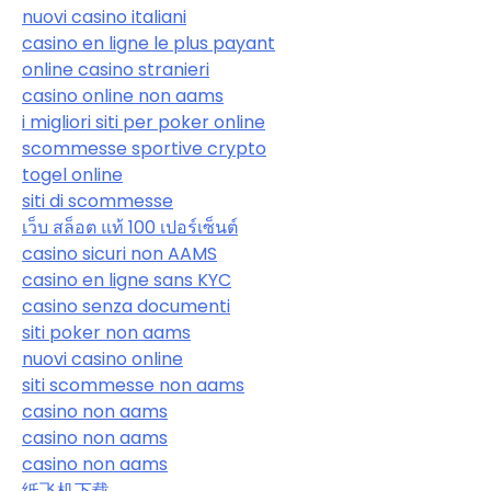
nuovi casino italiani
casino en ligne le plus payant
online casino stranieri
casino online non aams
i migliori siti per poker online
scommesse sportive crypto
togel online
siti di scommesse
เว็บ สล็อต แท้ 100 เปอร์เซ็นต์
casino sicuri non AAMS
casino en ligne sans KYC
casino senza documenti
siti poker non aams
nuovi casino online
siti scommesse non aams
casino non aams
casino non aams
casino non aams
纸飞机下载