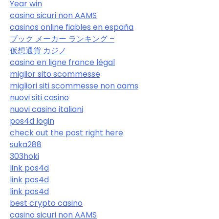
Year win
casino sicuri non AAMS
casinos online fiables en españa
ブック メーカー ランキング –
仮想通貨 カジノ
casino en ligne france légal
miglior sito scommesse
migliori siti scommesse non aams
nuovi siti casino
nuovi casino italiani
pos4d login
check out the post right here
suka288
303hoki
link pos4d
link pos4d
link pos4d
best crypto casino
casino sicuri non AAMS