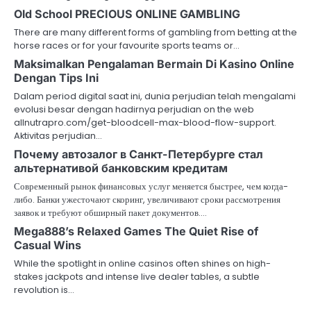
Old School PRECIOUS ONLINE GAMBLING
There are many different forms of gambling from betting at the
horse races or for your favourite sports teams or…
Maksimalkan Pengalaman Bermain Di Kasino Online
Dengan Tips Ini
Dalam period digital saat ini, dunia perjudian telah mengalami
evolusi besar dengan hadirnya perjudian on the web
allnutrapro.com/get-bloodcell-max-blood-flow-support.
Aktivitas perjudian…
Почему автозалог в Санкт-Петербурге стал
альтернативой банковским кредитам
Современный рынок финансовых услуг меняется быстрее, чем когда-
либо. Банки ужесточают скоринг, увеличивают сроки рассмотрения
заявок и требуют обширный пакет документов.…
Mega888’s Relaxed Games The Quiet Rise of
Casual Wins
While the spotlight in online casinos often shines on high-
stakes jackpots and intense live dealer tables, a subtle
revolution is…