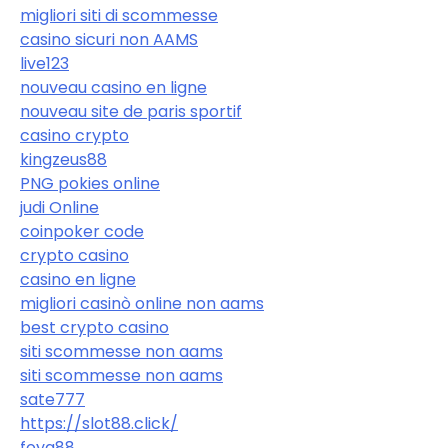
migliori siti di scommesse
casino sicuri non AAMS
live123
nouveau casino en ligne
nouveau site de paris sportif
casino crypto
kingzeus88
PNG pokies online
judi Online
coinpoker code
crypto casino
casino en ligne
migliori casinò online non aams
best crypto casino
siti scommesse non aams
siti scommesse non aams
sate777
https://slot88.click/
foya88