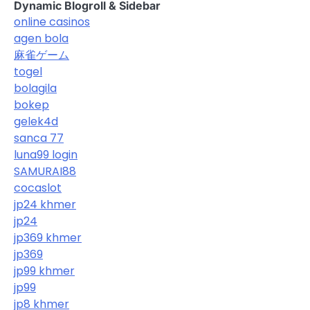
Dynamic Blogroll & Sidebar
online casinos
agen bola
麻雀ゲーム
togel
bolagila
bokep
gelek4d
sanca 77
luna99 login
SAMURAI88
cocaslot
jp24 khmer
jp24
jp369 khmer
jp369
jp99 khmer
jp99
jp8 khmer