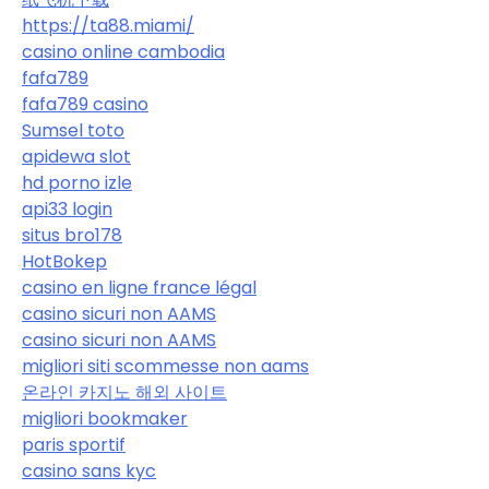
https://ta88.miami/
casino online cambodia
fafa789
fafa789 casino
Sumsel toto
apidewa slot
hd porno izle
api33 login
situs bro178
HotBokep
casino en ligne france légal
casino sicuri non AAMS
casino sicuri non AAMS
migliori siti scommesse non aams
온라인 카지노 해외 사이트
migliori bookmaker
paris sportif
casino sans kyc