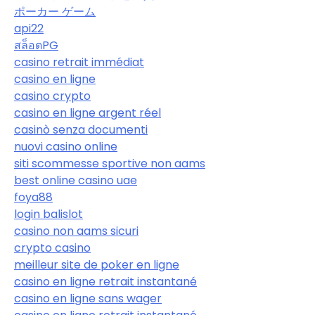
ポーカー ゲーム
api22
สล็อตPG
casino retrait immédiat
casino en ligne
casino crypto
casino en ligne argent réel
casinò senza documenti
nuovi casino online
siti scommesse sportive non aams
best online casino uae
foya88
login balislot
casino non aams sicuri
crypto casino
meilleur site de poker en ligne
casino en ligne retrait instantané
casino en ligne sans wager