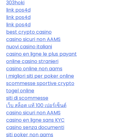
303hoki
link pos4d
link pos4d
link pos4d
best crypto casino
casino sicuri non AAMS
nuovi casino italiani
casino en ligne le plus payant
online casino stranieri
casino online non aams
i migliori siti per poker online
scommesse sportive crypto
togel online
siti di scommesse
เว็บ สล็อต แท้ 100 เปอร์เซ็นต์
casino sicuri non AAMS
casino en ligne sans KYC
casino senza documenti
siti poker non aams