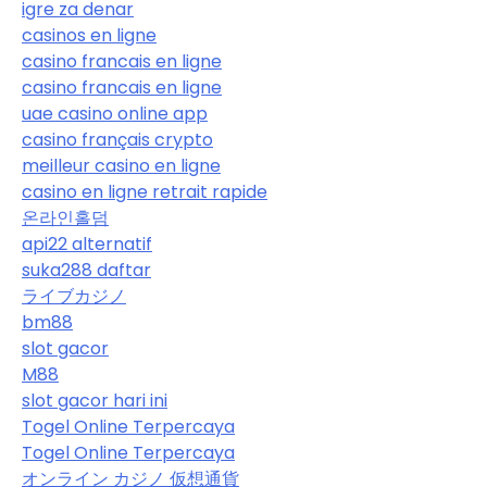
igre za denar
casinos en ligne
casino francais en ligne
casino francais en ligne
uae casino online app
casino français crypto
meilleur casino en ligne
casino en ligne retrait rapide
온라인홀덤
api22 alternatif
suka288 daftar
ライブカジノ
bm88
slot gacor
M88
slot gacor hari ini
Togel Online Terpercaya
Togel Online Terpercaya
オンライン カジノ 仮想通貨