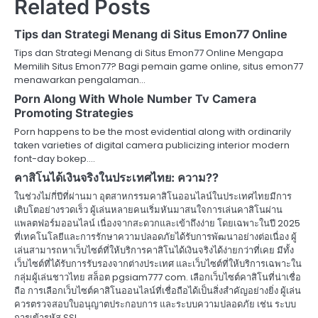
Related Posts
Tips dan Strategi Menang di Situs Emon77 Online
Tips dan Strategi Menang di Situs Emon77 Online Mengapa
Memilih Situs Emon77? Bagi pemain game online, situs emon77
menawarkan pengalaman…
Porn Along With Whole Number Tv Camera
Promoting Strategies
Porn happens to be the most evidential along with ordinarily
taken varieties of digital camera publicizing interior modern
font-day bokep.…
คาสิโนได้เงินจริงในประเทศไทย: ความ??
ในช่วงไม่กี่ปีที่ผ่านมา อุตสาหกรรมคาสิโนออนไลน์ในประเทศไทยมีการ
เติบโตอย่างรวดเร็ว ผู้เล่นหลายคนเริ่มหันมาสนใจการเล่นคาสิโนผ่าน
แพลตฟอร์มออนไลน์ เนื่องจากสะดวกและเข้าถึงง่าย โดยเฉพาะในปี 2025
ที่เทคโนโลยีและการรักษาความปลอดภัยได้รับการพัฒนาอย่างต่อเนื่อง ผู้
เล่นสามารถหาเว็บไซต์ที่ให้บริการคาสิโนได้เงินจริงได้ง่ายกว่าที่เคย มีทั้ง
เว็บไซต์ที่ได้รับการรับรองจากต่างประเทศ และเว็บไซต์ที่ให้บริการเฉพาะใน
กลุ่มผู้เล่นชาวไทย สล็อต pgsiam777 com. เลือกเว็บไซต์คาสิโนที่น่าเชื่อ
ถือ การเลือกเว็บไซต์คาสิโนออนไลน์ที่เชื่อถือได้เป็นสิ่งสำคัญอย่างยิ่ง ผู้เล่น
ควรตรวจสอบใบอนุญาตประกอบการ และระบบความปลอดภัย เช่น ระบบ
การเข้ารหัส SSL…