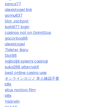
sanca77
alexistogel link
gomu837
Slot Jackpot
bahlil77 login
casinos not on GamStop
gacorbos88
alexistogel
7Meter Baru
Slot88
najboljši spletni casinoji
suka288 alternatif
best online casino uae
オンラインカジノ 本人確認不要
idlix
situs nonton film
idlix
Yaarwin