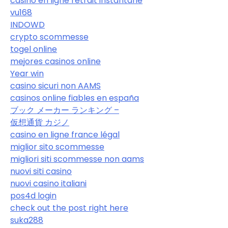
casino en ligne retrait instantané
vu168
INDOWD
crypto scommesse
togel online
mejores casinos online
Year win
casino sicuri non AAMS
casinos online fiables en españa
ブック メーカー ランキング –
仮想通貨 カジノ
casino en ligne france légal
miglior sito scommesse
migliori siti scommesse non aams
nuovi siti casino
nuovi casino italiani
pos4d login
check out the post right here
suka288