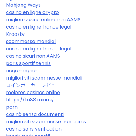
Mahjong Ways
casino en ligne crypto
migliori casino online non AAMS
casino en ligne france légal
Krooztv
scommesse mondiali
casino en ligne france légal
casino sicuri non AAMS
paris sportif tennis
naga empire
migliori siti scommesse mondiali
コインポーカー レビュー
mejores casinos online
https://ta88.miami/
porn
casinò senza documenti
migliori siti scommesse non aams
casino sans verification