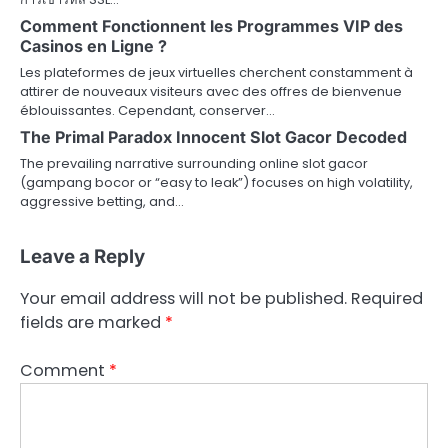
Comment Fonctionnent les Programmes VIP des
Casinos en Ligne ?
Les plateformes de jeux virtuelles cherchent constamment à
attirer de nouveaux visiteurs avec des offres de bienvenue
éblouissantes. Cependant, conserver…
The Primal Paradox Innocent Slot Gacor Decoded
The prevailing narrative surrounding online slot gacor
(gampang bocor or “easy to leak”) focuses on high volatility,
aggressive betting, and…
Leave a Reply
Your email address will not be published.
Required
fields are marked
*
Comment
*