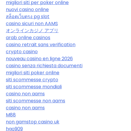
migliori siti per poker online
nuovi casino online
สล็อตเว็บตรง pg slot
casino sicuri non AAMS
オンラインカジノ アプリ
arab online casinos
casino retrait sans verification
crypto casino
nouveau casino en ligne 2026
casino senza richiesta documenti
migliori siti poker online
siti scommesse crypto
siti scommesse mondiali
casino non aams
siti scommesse non aams
casino non aams
M88
non gamstop casino uk
hgo909