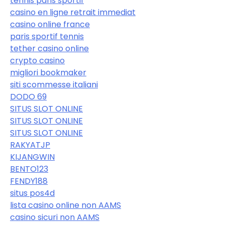
tennis paris sportif
casino en ligne retrait immediat
casino online france
paris sportif tennis
tether casino online
crypto casino
migliori bookmaker
siti scommesse italiani
DODO 69
SITUS SLOT ONLINE
SITUS SLOT ONLINE
SITUS SLOT ONLINE
RAKYATJP
KIJANGWIN
BENTO123
FENDY188
situs pos4d
lista casino online non AAMS
casino sicuri non AAMS