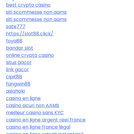
best crypto casino
siti scommesse non aams
siti scommesse non aams
sate777
https://slot88.click/
foya88
bandar slot
online crypto casino
situs gacor
link gacor
cipit88
fangwin88
asiahoki
casino en ligne
casino sicuri non AAMS
meilleur casino sans KYC
casino en ligne argent reel france
casino en ligne france légal