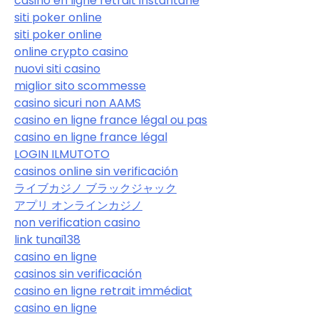
casino en ligne retrait instantané
siti poker online
siti poker online
online crypto casino
nuovi siti casino
miglior sito scommesse
casino sicuri non AAMS
casino en ligne france légal ou pas
casino en ligne france légal
LOGIN ILMUTOTO
casinos online sin verificación
ライブカジノ ブラックジャック
アプリ オンラインカジノ
non verification casino
link tunai138
casino en ligne
casinos sin verificación
casino en ligne retrait immédiat
casino en ligne