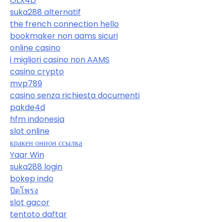
OLX4D
suka288 alternatif
the french connection hello
bookmaker non aams sicuri
online casino
i migliori casino non AAMS
casino crypto
mvp789
casino senza richiesta documenti
pakde4d
hfm indonesia
slot online
кракен онион ссылка
Yaar Win
suka288 login
bokep indo
ปิดโพรง
slot gacor
tentoto daftar