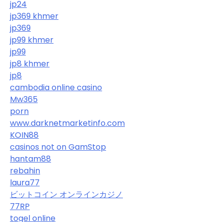
jp24
jp369 khmer
jp369
jp99 khmer
jp99
jp8 khmer
jp8
cambodia online casino
Mw365
porn
www.darknetmarketinfo.com
KOIN88
casinos not on GamStop
hantam88
rebahin
laura77
ビットコイン オンラインカジノ
77RP
togel online