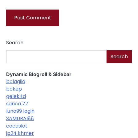
Search
Search
Dynamic Blogroll & Sidebar
bolagila
bokep
gelek4d
sanca 77
luna99 login
SAMURAI88
cocaslot
jp24 khmer