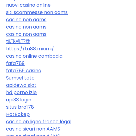
nuovi casino online
siti scommesse non aams
casino non aams
casino non aams
casino non aams
纸飞机下载
https://ta88.miami/
casino online cambodia
fafa789
fafa789 casino
Sumsel toto
apidewa slot
hd porno izle
api33 login
situs bro178
HotBokep
casino en ligne france légal
casino sicuri non AAMS